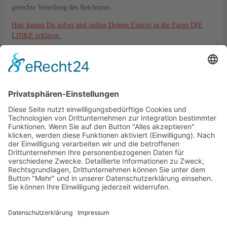
gerechte Verteilung des Reichtums.
Hier kannst Du sofort und online Deinen Eintritt in die Partei DIE
LINKE erklären.
Kontakt
DIE LINKE. KV Lahn-Dill
Langgasse 6
35576 Wetzlar
kreisverband@die-linke-ldk.de
Gesetzliches
Impressum
Datenschutz
Cookie-Einstellungen
Bankverbindung:
DIE LINKE. KV Lahn-Dill
IBAN: DE33515500350002130821