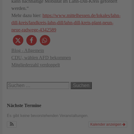
kann nachhaltige Mobilität im Lahn-Dill-Kreis gefördert
werden.“
Mehr dazu hier:
https://www.mittelhessen.de/lokales/lahn-
dill-kreis/landkreis-lahn-dill/lahn-dill-kreis-plant-neun-
neue-radwege-4342589
Kategorien
Blog - Allgemein
CDU, wählen AFD bekommen
Mitgliederzahl verdoppelt
Suchen
nach:
Nächste Termine
Es gibt keine bevorstehenden Veranstaltungen.
Kalender anzeigen