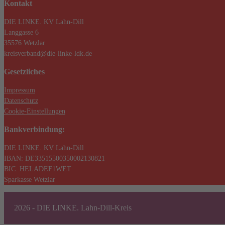
Kontakt
DIE LINKE. KV Lahn-Dill
Langgasse 6
35576 Wetzlar
kreisverband@die-linke-ldk.de
Gesetzliches
Impressum
Datenschutz
Cookie-Einstellungen
Bankverbindung:
DIE LINKE. KV Lahn-Dill
IBAN: DE33515500350002130821
BIC: HELADEF1WET
Sparkasse Wetzlar
2026 - DIE LINKE. Lahn-Dill-Kreis