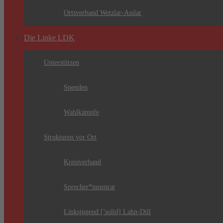
Ortsverband Wetzlar-Asslar
Die Linke LDK
Unterstützen
Spenden
Wahlkämpfe
Strukturen vor Ort
Kreisverband
Sprecher*innenrat
Linksjugend [’solid] Lahn-Dill