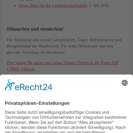
Neues Büro für die Landesgeschäftsstelle
3. Juli 2026
Mitmachen und einmischen!
Für Solidarität und soziale Gerechtigkeit. Gegen Waffenexporte und
Kriegseinsätze der Bundeswehr. Für mehr Demokratie und eine
gerechte Verteilung des Reichtums.
Hier kannst Du sofort und online Deinen Eintritt in die Partei DIE
LINKE erklären.
Kontakt
DIE LINKE. KV Lahn-Dill
Langgasse 6
35576 Wetzlar
kreisverband@die-linke-ldk.de
Gesetzliches