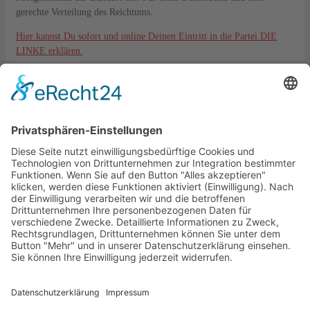
gerechte Verteilung des Reichtums.
Hier kannst Du sofort und online Deinen Eintritt in die Partei DIE
LINKE erklären.
Kontakt
DIE LINKE. KV Lahn-Dill
Langgasse 6
35576 Wetzlar
kreisverband@die-linke-ldk.de
Gesetzliches
Impressum
Datenschutz
Cookie-Einstellungen
Bankverbindung:
DIE LINKE. KV Lahn-Dill
IBAN: DE33515500350002130821