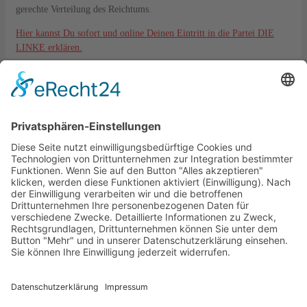
gerechte Verteilung des Reichtums.
Hier kannst Du sofort und online Deinen Eintritt in die Partei DIE
LINKE erklären.
Kontakt
DIE LINKE. KV Lahn-Dill
Langgasse 6
35576 Wetzlar
kreisverband@die-linke-ldk.de
Gesetzliches
Impressum
Datenschutz
Cookie-Einstellungen
Bankverbindung:
DIE LINKE. KV Lahn-Dill
IBAN: DE33515500350002130821