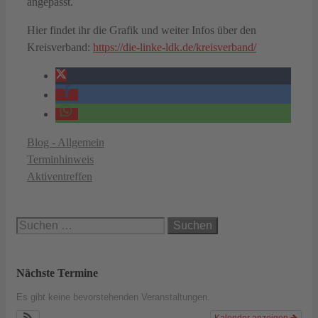
angepasst.
Hier findet ihr die Grafik und weiter Infos über den
Kreisverband:
https://die-linke-ldk.de/kreisverband/
Kategorien
Blog - Allgemein
Terminhinweis
Aktiventreffen
Suchen
nach:
Nächste Termine
Es gibt keine bevorstehenden Veranstaltungen.