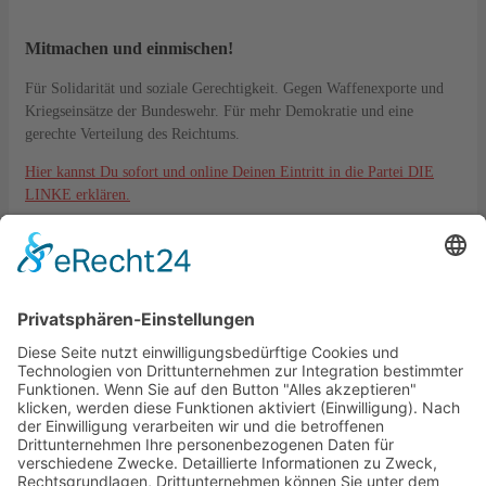
Mitmachen und einmischen!
Für Solidarität und soziale Gerechtigkeit. Gegen Waffenexporte und
Kriegseinsätze der Bundeswehr. Für mehr Demokratie und eine
gerechte Verteilung des Reichtums.
Hier kannst Du sofort und online Deinen Eintritt in die Partei DIE
LINKE erklären.
Kontakt
DIE LINKE. KV Lahn-Dill
Langgasse 6
35576 Wetzlar
kreisverband@die-linke-ldk.de
Gesetzliches
Impressum
Datenschutz