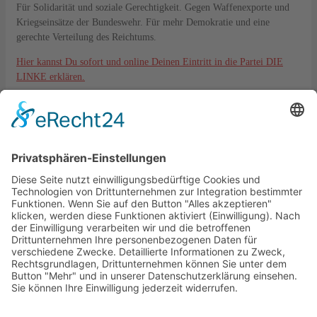
Für Solidarität und soziale Gerechtigkeit. Gegen Waffenexporte und
Kriegseinsätze der Bundeswehr. Für mehr Demokratie und eine
gerechte Verteilung des Reichtums.
Hier kannst Du sofort und online Deinen Eintritt in die Partei DIE
LINKE erklären.
Kontakt
DIE LINKE. KV Lahn-Dill
Langgasse 6
35576 Wetzlar
kreisverband@die-linke-ldk.de
Gesetzliches
Impressum
Datenschutz
Cookie-Einstellungen
Bankverbindung: