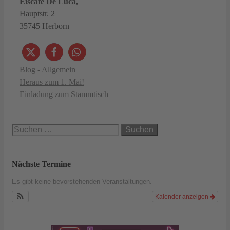
Eiscafé De Luca,
Hauptstr. 2
35745 Herborn
Kategorien
Blog - Allgemein
Heraus zum 1. Mai!
Einladung zum Stammtisch
Suchen
nach:
Nächste Termine
Es gibt keine bevorstehenden Veranstaltungen.
Kalender anzeigen