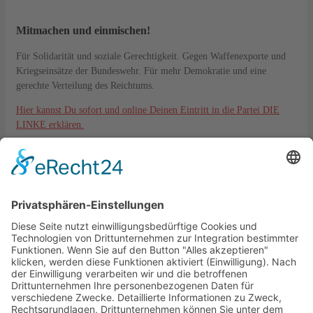
Mitmachen und einmischen!
Für Solidarität und soziale Gerechtigkeit. Gegen Waffenexporte und
Kriegseinsätze der Bundeswehr. Für mehr Demokratie und eine
gerechte Verteilung des Reichtums.
Hier kannst Du sofort und online Deinen Eintritt in die Partei DIE
LINKE erklären.
Kontakt
DIE LINKE. KV Lahn-Dill
Langgasse 6
35576 Wetzlar
kreisverband@die-linke-ldk.de
Gesetzliches
Impressum
Datenschutz