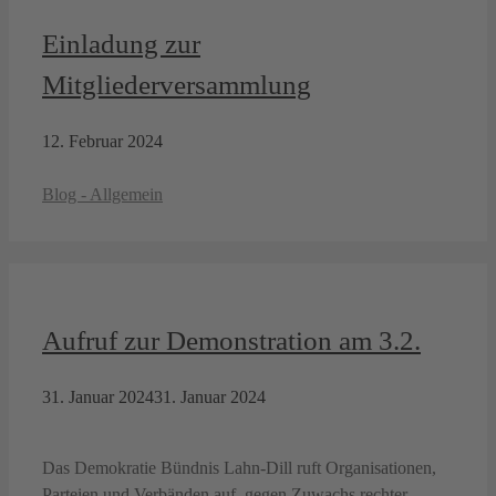
Einladung zur
Mitgliederversammlung
12. Februar 2024
Kategorien
Blog - Allgemein
Aufruf zur Demonstration am 3.2.
31. Januar 2024
31. Januar 2024
Das Demokratie Bündnis Lahn-Dill ruft Organisationen,
Parteien und Verbänden auf, gegen Zuwachs rechter