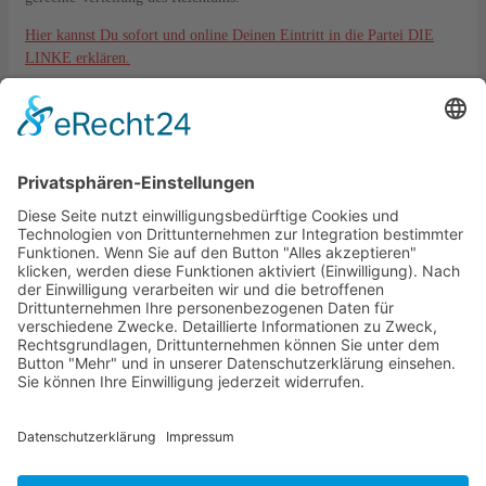
Hier kannst Du sofort und online Deinen Eintritt in die Partei DIE
LINKE erklären.
Kontakt
DIE LINKE. KV Lahn-Dill
Langgasse 6
35576 Wetzlar
kreisverband@die-linke-ldk.de
Gesetzliches
Impressum
Datenschutz
Cookie-Einstellungen
Bankverbindung:
DIE LINKE. KV Lahn-Dill
IBAN: DE33515500350002130821