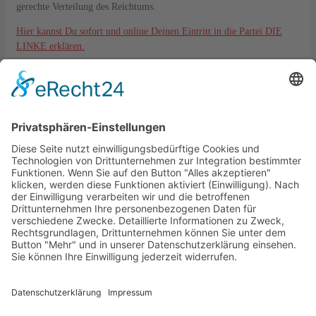
gerechte Verteilung des Reichtums.
Hier kannst Du sofort und online Deinen Eintritt in die Partei DIE
LINKE erklären.
Kontakt
DIE LINKE. KV Lahn-Dill
Langgasse 6
35576 Wetzlar
kreisverband@die-linke-ldk.de
Gesetzliches
Impressum
Datenschutz
Cookie-Einstellungen
Bankverbindung:
DIE LINKE. KV Lahn-Dill
IBAN: DE33515500350002130821