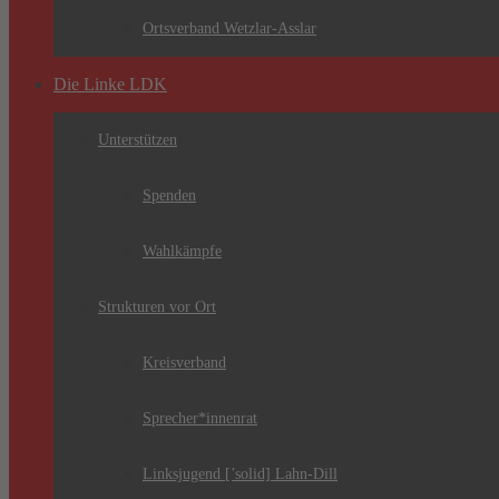
Ortsverband Wetzlar-Asslar
Die Linke LDK
Unterstützen
Spenden
Wahlkämpfe
Strukturen vor Ort
Kreisverband
Sprecher*innenrat
Linksjugend [’solid] Lahn-Dill