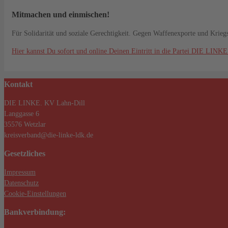
Mitmachen und einmischen!
Für Solidarität und soziale Gerechtigkeit. Gegen Waffenexporte und Krieg
Hier kannst Du sofort und online Deinen Eintritt in die Partei DIE LINKE
Kontakt
DIE LINKE. KV Lahn-Dill
Langgasse 6
35576 Wetzlar
kreisverband@die-linke-ldk.de
Gesetzliches
Impressum
Datenschutz
Cookie-Einstellungen
Bankverbindung: