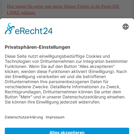
Hier kannst Du sofort und online Deinen Eintritt in die Partei DIE
LINKE erklären.
Kontakt
DIE LINKE. KV Lahn-Dill
Langgasse 6
35576 Wetzlar
kreisverband@die-linke-ldk.de
Gesetzliches
Impressum
Datenschutz
Cookie-Einstellungen
Bankverbindung:
DIE LINKE. KV Lahn-Dill
IBAN: DE33515500350002130821
BIC: HELADEF1WET