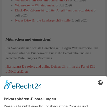
Wir trauern um Joachim Schwammborn
6. Juli 2026
Widersetzen – Wir sind mehr.
3. Juli 2026
Black-Rot Reform ist größter Angriff auf den Sozialstaat
3.
Juli 2026
Neues Büro für die Landesgeschäftsstelle
3. Juli 2026
Mitmachen und einmischen!
Für Solidarität und soziale Gerechtigkeit. Gegen Waffenexporte und
Kriegseinsätze der Bundeswehr. Für mehr Demokratie und eine
gerechte Verteilung des Reichtums.
Hier kannst Du sofort und online Deinen Eintritt in die Partei DIE
LINKE erklären.
Kontakt
DIE LINKE. KV Lahn-Dill
Langgasse 6
35576 Wetzlar